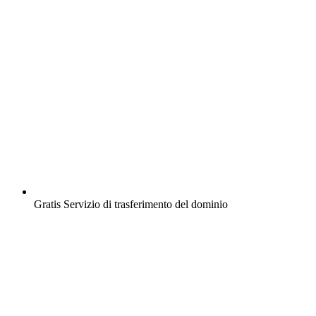
Gratis
Servizio di trasferimento del dominio